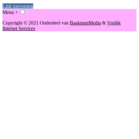
Link toevoegen
Menu +
Copyright © 2021 Onderdeel van
BaakmanMedia
&
Vrolijk
Internet Services